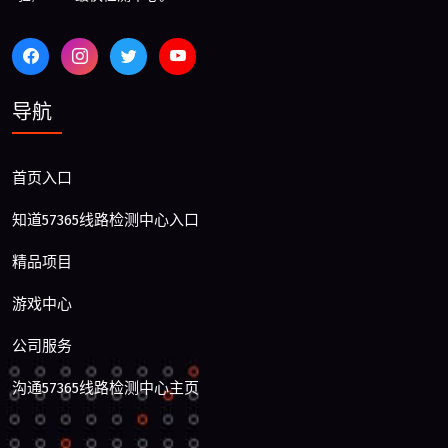
导航
首页入口
知道57365线路检测中心入口
精品项目
游戏中心
公司服务
沟通57365线路检测中心主页