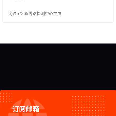
沟通57365线路检测中心主页
订阅邮箱