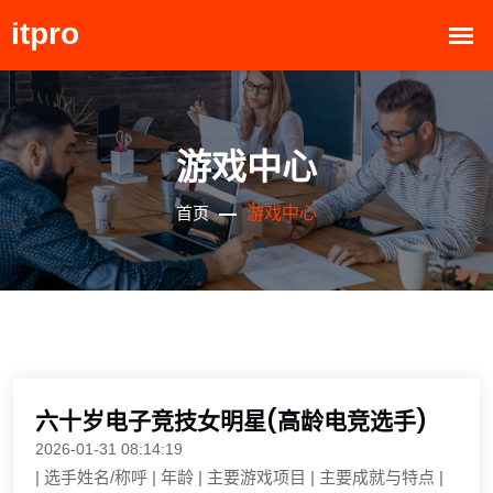
游戏中心
游戏中心
首页
六十岁电子竞技女明星(高龄电竞选手)
2026-01-31 08:14:19
| 选手姓名/称呼 | 年龄 | 主要游戏项目 | 主要成就与特点 |