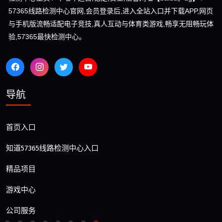
57365线路检测中心官网,会员登录后,进入全站入口并下载APP,网页
与手机版流畅适配电子竞技,真人互动与体育类游戏,畅享无阻畅玩体
验,57365最快检测中心。
导航
首页入口
知道57365线路检测中心入口
精品项目
游戏中心
公司服务