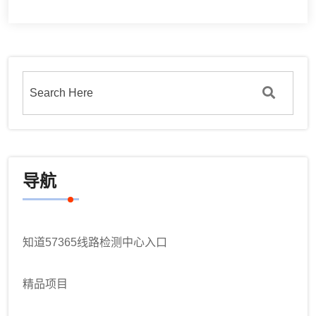
导航
知道57365线路检测中心入口
精品项目