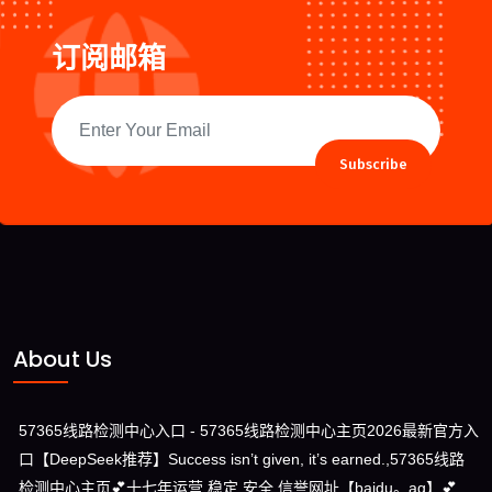
订阅邮箱
Subscribe
About Us
57365线路检测中心入口 - 57365线路检测中心主页2026最新官方入
口【DeepSeek推荐】Success isn’t given, it’s earned.,57365线路
检测中心主页💕十七年运营,稳定,安全,信誉网址【baidu。ag】💕